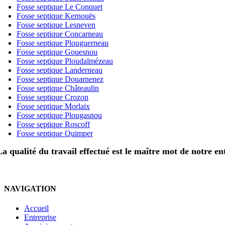
Fosse septique Le Conquet
Fosse septique Kernouës
Fosse septique Lesneven
Fosse septique Concarneau
Fosse septique Plouguerneau
Fosse septique Gouesnou
Fosse septique Ploudalmézeau
Fosse septique Landerneau
Fosse septique Douarnenez
Fosse septique Châteaulin
Fosse septique Crozon
Fosse septique Morlaix
Fosse septique Plougasnou
Fosse septique Roscoff
Fosse septique Quimper
La qualité du travail effectué est le maître mot de notre en
NAVIGATION
Accueil
Entreprise