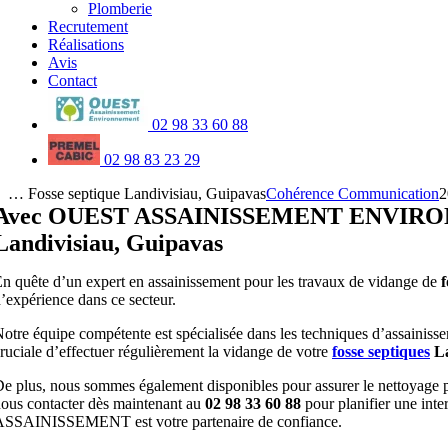
Plomberie
Recrutement
Réalisations
Avis
Contact
02 98 33 60 88
02 98 83 23 29
… Fosse septique Landivisiau, Guipavas
Cohérence Communication
2
Avec OUEST ASSAINISSEMENT ENVIRONNEMEN
Landivisiau, Guipavas
n quête d’un expert en assainissement pour les travaux de vidange de
f
’expérience dans ce secteur.
otre équipe compétente est spécialisée dans les techniques d’assainiss
ruciale d’effectuer régulièrement la vidange de votre
fosse septiques
La
e plus, nous sommes également disponibles pour assurer le nettoyage pé
ous contacter dès maintenant au
02 98 33 60 88
pour planifier une int
ASSAINISSEMENT est votre partenaire de confiance.