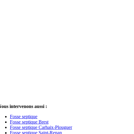
ous intervenons aussi :
Fosse septique
Fosse septique Brest
Fosse septique Carhaix-Plouguer
Fosse septique Saint-Renan