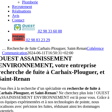
Plomberie
Recrutement
Réalisations
Avis
Contact
02 98 33 60 88
02 98 83 23 29
… Recherche de fuite Carhaix-Plouguer, Saint-Renan
Cohérence
Communication
2024-06-11T16:50:31+02:00
OUEST ASSAINISSEMENT
ENVIRONNEMENT, votre entreprise
recherche de fuite à Carhaix-Plouguer, et
Saint-Renan
ous êtes à la recherche d’un spécialiste en
recherche de fuite à
Carhaix-Plouguer, et Saint-Renan
? Ne cherchez plus loin ! OUEST
ASSAINISSEMENT ENVIRONNEMENT est là pour vous. Grâce à
os équipes expérimentées et à nos technologies de pointe, nous
ocalisons avec précision les fuites, réduisant ainsi les dommages
otentiels.