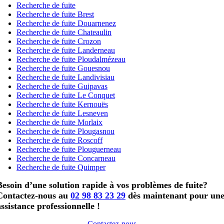
Recherche de fuite
Recherche de fuite Brest
Recherche de fuite Douarnenez
Recherche de fuite Chateaulin
Recherche de fuite Crozon
Recherche de fuite Landerneau
Recherche de fuite Ploudalmézeau
Recherche de fuite Gouesnou
Recherche de fuite Landivisiau
Recherche de fuite Guipavas
Recherche de fuite Le Conquet
Recherche de fuite Kernouës
Recherche de fuite Lesneven
Recherche de fuite Morlaix
Recherche de fuite Plougasnou
Recherche de fuite Roscoff
Recherche de fuite Plouguerneau
Recherche de fuite Concarneau
Recherche de fuite Quimper
Besoin d’une solution rapide à vos problèmes de fuite?
Contactez-nous au
02 98 83 23 29
dès maintenant pour un
assistance professionnelle !
Contactez-nous